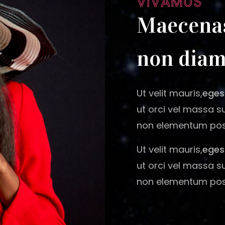
VIVAMUS
Maecenas
non dia
Ut velit mauris,
eges
ut orci vel massa s
non elementum posu
Ut velit mauris,
eges
ut orci vel massa s
non elementum posu